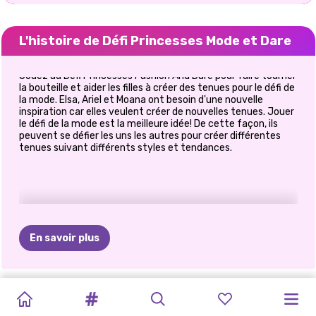
L'histoire de Défi Princesses Mode et Dare
Jouez au Défi Princesses Fashion And Dare pour faire tourner
la bouteille et aider les filles à créer des tenues pour le défi de
la mode. Elsa, Ariel et Moana ont besoin d'une nouvelle
inspiration car elles veulent créer de nouvelles tenues. Jouer
le défi de la mode est la meilleure idée! De cette façon, ils
peuvent se défier les uns les autres pour créer différentes
tenues suivant différents styles et tendances.
En savoir plus
PRINCESSE
PRINCESSES
PROTESTATION
LE
MODE
LES
MOIS
DU
HABILLAGE
BFF:
ÉCHANGE
JEAN
MÉCHANTS
ELIZA
ET
ALL
WHITE
FASHION
DE
DE
VIE
BLONDES
MEILLEUR
SUR
LE
BOHÈME
DE
PATCHWORK
FASHIONISTAS
GOLDIE