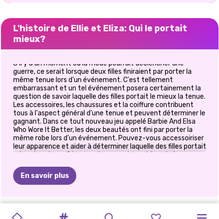
L'histoire de Ellie et Eliza: Qui le portait
mieux?
S'il y a un moment où la mode pourrait déclencher une
guerre, ce serait lorsque deux filles finiraient par porter la
même tenue lors d'un événement. C'est tellement
embarrassant et un tel événement posera certainement la
question de savoir laquelle des filles portait le mieux la tenue.
Les accessoires, les chaussures et la coiffure contribuent
tous à l'aspect général d'une tenue et peuvent déterminer le
gagnant. Dans ce tout nouveau jeu appelé Barbie And Elsa
Who Wore It Better, les deux beautés ont fini par porter la
même robe lors d'un événement. Pouvez-vous accessoiriser
leur apparence et aider à déterminer laquelle des filles portait
mieux leur tenue? Lorsque les regards sont terminés,
attendez que les juges décident quelle tenue est la meilleure.
Choisissez des robes glamour et décidez qui est la
En savoir plus
fashionista ultime. Amusez-vous ici!
PRINCESSE
PRINCESSES
PROTESTATION
LE
MODE
LES
MOIS
DU
HABILLAGE
BFF:
ÉCHANGE
JEAN
MÉCHANTS
ELIZA
ET