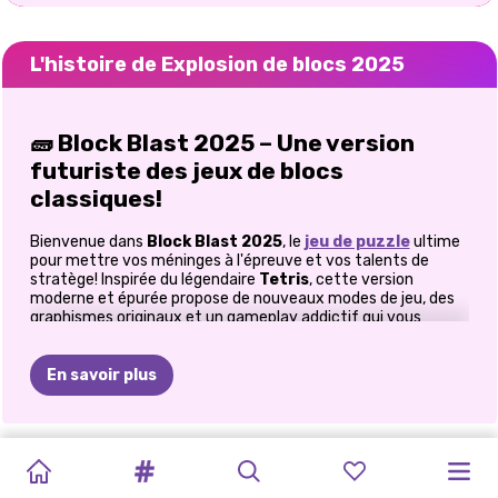
L'histoire de Explosion de blocs 2025
🧱 Block Blast 2025 – Une version
futuriste des jeux de blocs
classiques!
Bienvenue dans
Block Blast 2025
, le
jeu de puzzle
ultime
pour mettre vos méninges à l'épreuve et vos talents de
stratège! Inspirée du légendaire
Tetris
, cette version
moderne et épurée propose de nouveaux modes de jeu, des
graphismes originaux et un gameplay addictif qui vous
donnera envie d'y revenir. Que vous soyez joueur occasionnel
ou expert en casse-tête, Block Blast 2025 vous offre une
expérience palpitante et enrichissante à ne pas manquer.
En savoir plus
🎮 Comment jouer à Block Blast 2025
UN
MAHJONG
PUZZLE
REINE
DU
CASSE-
LOTTA
LE
PORTRAIT
OLLIE
VA
LES
Le jeu se déroule sur une
grille de 8x8
. Votre objectif est de
TÊTE
MORCEAU
DE
DE
TUILES
MAHJONG
SAUVETAGE
DE
À
L'ÉCOLE
AVENTURES
glisser-déposer des blocs
pour remplir des lignes