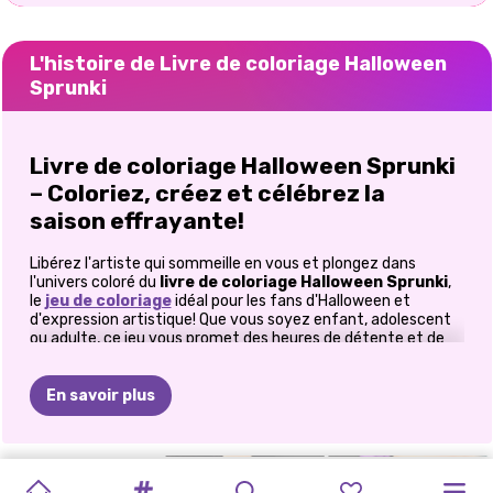
L'histoire de Livre de coloriage Halloween
Sprunki
Livre de coloriage Halloween Sprunki
– Coloriez, créez et célébrez la
saison effrayante!
Libérez l'artiste qui sommeille en vous et plongez dans
l'univers coloré du
livre de coloriage Halloween Sprunki
,
le
jeu de coloriage
idéal pour les fans d'Halloween et
d'expression artistique! Que vous soyez enfant, adolescent
ou adulte, ce jeu vous promet des heures de détente et de
créativité. Choisissez votre image préférée sur le thème
d'Halloween, prenez vos feutres numériques et donnez vie à
vos chefs-d'œuvre effrayants!
En savoir plus
Une expérience de coloriage
effrayante
TRANSFORMATION
MACHINE
TOCA
SAUTER,
FÊTE
STUDIO
TENDANCES
CHÂTEAU
FASHIONISTA
ELLIE
MAQUILLAGE