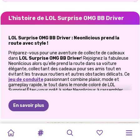
L'histoire de LOL Surprise OMG BB Driver
LOL Surprise OMG BB Driver : Neonlicious prend la
route avec style !
Préparez-vous pour une aventure de collecte de cadeaux
dans
LOL Surprise OMG BB Driver
! Rejoignez la fabuleuse
Neonlicious alors qu'elle prend la route dans sa voiture
élégante, collectant des cadeaux pour ses amis tout en
évitant les travaux routiers et autres obstacles délicats. Ce
jeu de conduite
passionnant combine plaisir, mode et
gameplay rapide, le tout dans le monde coloré de LOL
Surprise! Êtes-vous prêt à aider Neonlicious à rassembler
toutes les surprises sans manquer de puissance?
Conduisez, collectez et évitez les obstacles!
En savoir plus
Dans
LOL Surprise OMG BB Driver
, l'objectif principal est
de conduire la voiture de Neonlicious à travers des niveaux
dynamiques et stimulants, en récupérant autant de
DÉGUISEMENT
HABILLAGE
GALA
SPECTACLE
ÉTÉ
DE
BIJOUX
DE
TENDANCES
MODE
MILKSHAKE
DÉFI
LES
cadeaux que possible tout en évitant les obstacles. Faites
attention aux travaux routiers, aux nids-de-poule et aux
ET
DÉCO
DE
GLAMOUR
DE
MODE
BRAT
GIRL
MANCHETTE
DE
BIZARRE
CAFÉ
SUPER
AVENTURES