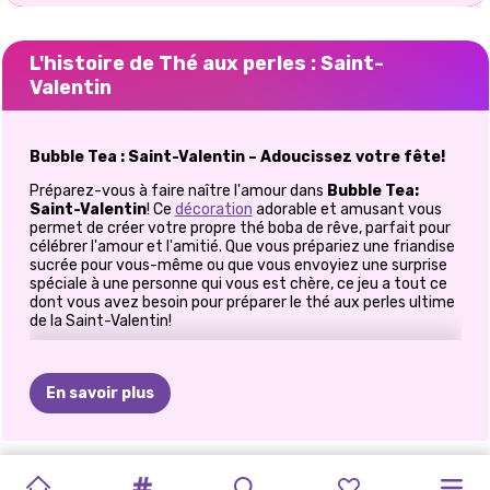
L'histoire de Thé aux perles : Saint-
Valentin
Bubble Tea : Saint-Valentin – Adoucissez votre fête!
Préparez-vous à faire naître l'amour dans
Bubble Tea:
Saint-Valentin
! Ce
décoration
adorable et amusant vous
permet de créer votre propre thé boba de rêve, parfait pour
célébrer l'amour et l'amitié. Que vous prépariez une friandise
sucrée pour vous-même ou que vous envoyiez une surprise
spéciale à une personne qui vous est chère, ce jeu a tout ce
dont vous avez besoin pour préparer le thé aux perles ultime
de la Saint-Valentin!
Mélangez, assortissez et personnalisez votre Boba
parfait!
En savoir plus
Commencez par choisir parmi de délicieuses saveurs comme
le Lychee Rose, le Peach Guava et le Raspberry Swirl. Ajoutez
ensuite des garnitures fruitées, des sirops sucrés et des
marbrures colorées pour créer une boisson aussi unique que
votre histoire d'amour. N'oubliez pas la touche finale: