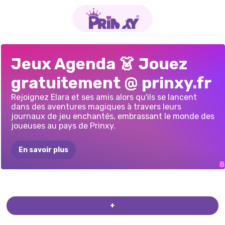
JOURNAL
D'UNE
CARNETS
DE
JOURNAUX
DE
CARNETS
DE
MES
JOURNAL
ICE
QUEEN
MON
JOURNAL
Jeux Agenda 👗 Jouez
POUPÉE
EN
VOYAGE:
CITY
PLANIFICATION
VOYAGE
DES
RÉSOLUTIONS
DE
D&#39;UNIVERSITÉ
BREAK
UP
DE
MODE
D'ÉTÉ
gratuitement @ prinxy.fr
PAPIER :
JEU
BREAK
DE
PRINCESSE
PRINCESSES:
PRINTEMPS
DE
CUTEZEE
D'HABILLAGE
À
GRÈCE
Rejoignez Elara et ses amis alors qu'ils se lancent
dans des aventures magiques à travers leurs
FAIRE
SOI-MÊME
journaux de jeu enchantés, embrassant le monde des
joueuses au pays de Prinxy.
En savoir plus
+