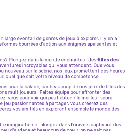
n large éventail de genres de jeux à explorer, il y en a
teformes bourrées d'action aux énigmes apaisantes et
ends? Plongez dans le monde enchanteur des
filles des
aventures incroyables qui vous attendent. Que vous
u nouveau sur la scène, nos jeux promettent des heures
sir, quel que soit votre niveau de compétence.
mis pour la balade, car beaucoup de nos jeux de filles des
ns multijoueurs ! Faites équipe pour affronter des
tez-vous pour voir qui peut obtenir le meilleur score.
e jeu passionnantes à partager, vous créerez des
rcerez vos amitiés en explorant ensemble le monde des
votre imagination et plongez dans l'univers captivant des
 peu d'audace et beaucoup de cœur, on ne sait pas