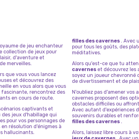
filles des cavernes
. Avec u
royaume de jeu enchanteur
pour tous les goûts, des pla
 collection de jeux pour
méditatives.
aisir, d'aventure et
de merveilles.
Alors qu'est-ce que tu att
cavernes
et découvrez les 
lors que vous vous lancez
soyez un joueur chevronné o
euses et découvrez des
de divertissement et de plai
eille en vous alors que vous
 fascinante, rencontrez des
N'oubliez pas d'amener vos a
ants en cours de route.
cavernes proposent des optio
obstacles difficiles ou affron
scénarios captivants et
Avec autant d'expériences d
 des jeux d'habillage qui
souvenirs durables et renfo
es pour vos personnages de
filles des cavernes
.
 en résolution d'énigmes à
s hallucinants.
Alors, laissez libre cours à 
jeux de cavernes
. Avec un