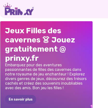
JEU
Jeux Filles des
D&#39;HABILLAGE
cavernes 👗 Jouez
DES
FILLES
gratuitement @
DES
CAVERNES
prinxy.fr
Embarquez pour des aventures
passionnantes de filles des cavernes dans
notre royaume de jeu enchanteur ! Explorez
divers genres de jeux, découvrez des trésors
cachés et créez des souvenirs inoubliables
avec des amis. Bon jeu les filles !
En savoir plus