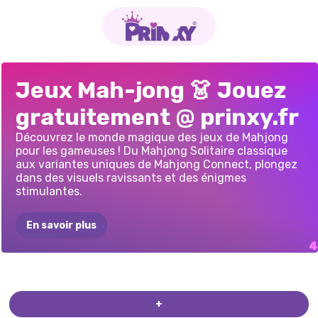
CHRISTMAS
ONET
MAHJONG
DE
MAHJONG
REINE
DU
Jeux Mah-jong 👗 Jouez
CONNECT
PÂQUES
DELUXE
DE
LA
MAHJONG
gratuitement @ prinxy.fr
SAINT-VALENTIN
Découvrez le monde magique des jeux de Mahjong
pour les gameuses ! Du Mahjong Solitaire classique
aux variantes uniques de Mahjong Connect, plongez
dans des visuels ravissants et des énigmes
stimulantes.
En savoir plus
+