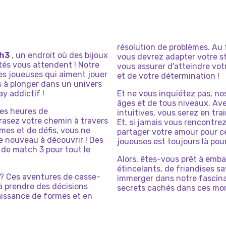
résolution de problèmes. Au 
h3
, un endroit où des bijoux
vous devrez adapter votre s
tés vous attendent ! Notre
vous assurer d'atteindre votr
les joueuses qui aiment jouer
et de votre détermination !
s à plonger dans un univers
y addictif !
Et ne vous inquiétez pas, no
âges et de tous niveaux. Av
des heures de
intuitives, vous serez en tra
rasez votre chemin à travers
Et, si jamais vous rencontre
mes et de défis, vous ne
partager votre amour pour 
e nouveau à découvrir ! Des
joueuses est toujours là pour
 de match 3 pour tout le
Alors, êtes-vous prêt à emb
étincelants, de friandises sa
 ? Ces aventures de casse-
immerger dans notre fascina
 à prendre des décisions
secrets cachés dans ces mo
aissance de formes et en