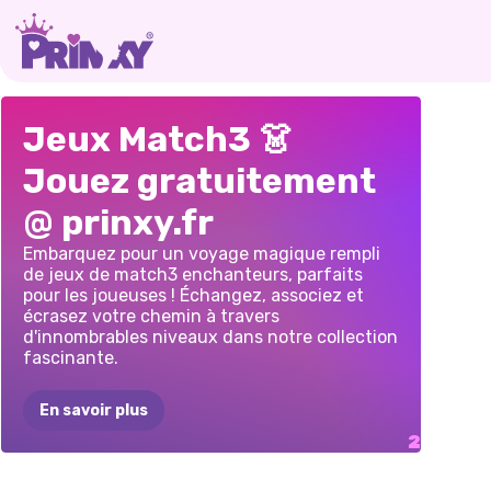
LE
DRESSING
TRI
BBQ
Jeux Match3 👗
DES
FILLES
:
Jouez gratuitement
ASSORTIR
ET
@ prinxy.fr
NETTOYER
Embarquez pour un voyage magique rempli
de jeux de match3 enchanteurs, parfaits
pour les joueuses ! Échangez, associez et
écrasez votre chemin à travers
d'innombrables niveaux dans notre collection
fascinante.
En savoir plus