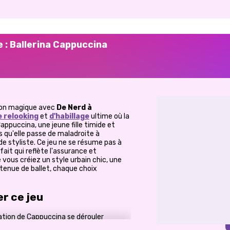
e : Ballerina Cappuccina
ion magique avec
De Nerd à
e relooking
et
d'habillage
ultime où la
appuccina, une jeune fille timide et
is qu'elle passe de maladroite à
e styliste. Ce jeu ne se résume pas à
fait qui reflète l'assurance et
vous créiez un style urbain chic, une
 tenue de ballet, chaque choix
er ce jeu
tion de Cappuccina se dérouler
bles débuts jusqu'à son moment sous