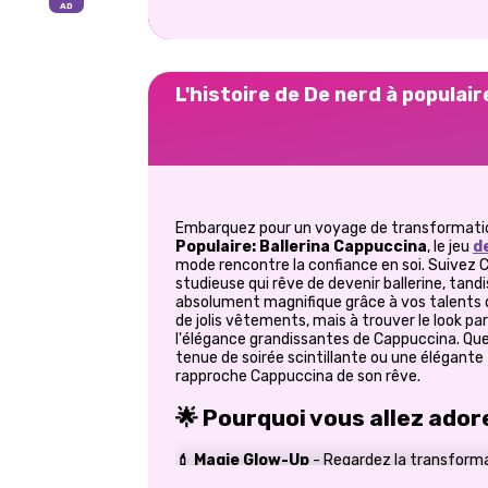
L'histoire de De nerd à populair
Embarquez pour un voyage de transformat
Populaire: Ballerina Cappuccina
, le jeu
d
mode rencontre la confiance en soi. Suivez C
studieuse qui rêve de devenir ballerine, tand
absolument magnifique grâce à vos talents d
de jolis vêtements, mais à trouver le look par
l'élégance grandissantes de Cappuccina. Que 
tenue de soirée scintillante ou une élégante
rapproche Cappuccina de son rêve.
🌟 Pourquoi vous allez ador
💄 Magie Glow-Up
-
Regardez la transforma
pendant que vous la coiffez depuis ses hum