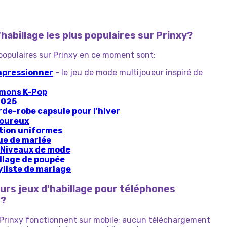
d'habillage les plus populaires sur Prinxy?
s populaires sur Prinxy en ce moment sont:
mpressionner
- le jeu de mode multijoueur inspiré de
émons K-Pop
2025
rde-robe capsule pour l'hiver
moureux
ition uniformes
ue de mariée
– Niveaux de mode
illage de poupée
yliste de mariage
eurs jeux d'habillage pour téléphones
s?
r Prinxy fonctionnent sur mobile; aucun téléchargement