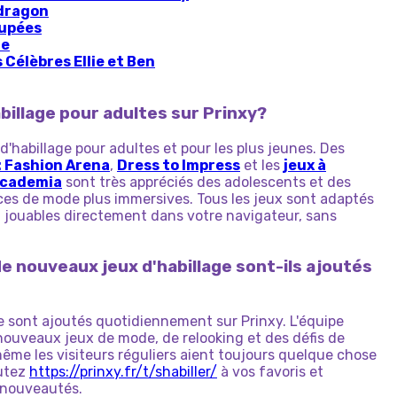
 dragon
oupées
ie
Célèbres Ellie et Ben
habillage pour adultes sur Prinxy?
d'habillage pour adultes et pour les plus jeunes. Des
: Fashion Arena
,
Dress to Impress
et les
jeux à
academia
sont très appréciés des adolescents et des
ces de mode plus immersives. Tous les jeux sont adaptés
ts, jouables directement dans votre navigateur, sans
de nouveaux jeux d'habillage sont-ils ajoutés
e sont ajoutés quotidiennement sur Prinxy. L'équipe
nouveaux jeux de mode, de relooking et des défis de
même les visiteurs réguliers aient toujours quelque chose
outez
https://prinxy.fr/t/shabiller/
à vos favoris et
 nouveautés.