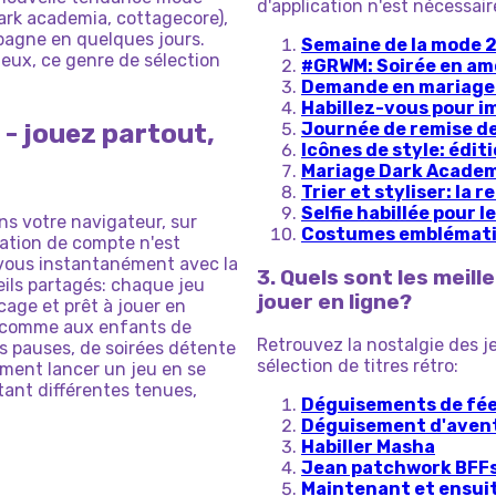
d'application n'est nécessair
dark academia, cottagecore),
mpagne en quelques jours.
Semaine de la mode 
ieux, ce genre de sélection
#GRWM: Soirée en a
Demande en mariage 
Habillez-vous pour i
 - jouez partout,
Journée de remise de
Icônes de style: édi
Mariage Dark Acade
Trier et styliser: la 
Selfie habillée pour l
ns votre navigateur, sur
Costumes emblémati
éation de compte n'est
-vous instantanément avec la
3. Quels sont les meill
eils partagés: chaque jeu
jouer en ligne?
cage et prêt à jouer en
s comme aux enfants de
Retrouvez la nostalgie des j
es pauses, de soirées détente
sélection de titres rétro:
ment lancer un jeu en se
ant différentes tenues,
Déguisements de fée
Déguisement d'avent
Habiller Masha
Jean patchwork BFF
Maintenant et ensuit