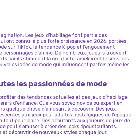
DE
K-POP
EN
SCHOOL
:
E
DE
SOINS
POUPÉES
EN
ES
PONEYS
-
CONTRE
FILLE
AU
D'ÉTUDIANTS
LA
MODE
STYLE
HABILLAGE
POUR
PAPIER
-
JEU
PAUVRE
:
SE
DÉGUISE
BIZARRE
DÉMONIAQUE
ANIMAUX
:
POUPÉES
D'HABILLAGE
HABILLAGE
ET
OBBY
CHIBI
POUR
FILLES
RELOOKING
agination. Les jeux d'habillage font partie des
qui ont connu la plus forte croissance en 2026, portées
DRESS-UP
3D
mode sur TikTok, la tendance K-pop et l'engouement
de personnages d'anime. De nombreux joueurs trouvent
nts car ils stimulent la créativité, améliorent le sens des
ouvelles idées de mode qui influencent parfois même les
outes les passionnées de mode
rofiter des tendances actuelles et des jeux d'habillage
venirs d'enfance. Que vous soyez novice ou expert en
rs quelque chose d'amusant à découvrir. Des jeux
dolescentes aux jeux pour adultes nostalgiques de l'époque
y a tout pour plaire. Des débutants aux joueurs de jeux de
de peut s'amuser à créer des looks époustouflants,
s et découvrir de nouveaux styles chaque jour.