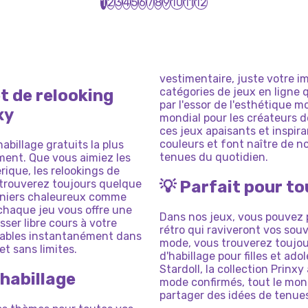
1
2
3
4
5
6
7
8
9
10
11
12
ILLAGE
INSTAGRAM
DE
MODE
EAU
DE
DÉGUISEMENT
MAGIQUE
D
ORTABLE
D'HABILLAGE
POUR
PÂQU
LEURES
LICORNE
CHIBI
ART
NOUVE
AISON
TOM
ET
ESTIVALE
E
DE
POUR
LE
BARBIE
LUENCEUR
STYLE
ENTRE
POUR
A
LIGUE
ANGELA
ÔME
DE
JOUR
DE
LA
LICORNE
SPROUTS
MEILLEURES
TIVE
RÊVES
REMISE
DES
AMIES
-PATRICK
vestimentaire, juste votre im
catégories de jeux en ligne 
t de relooking
RE
DIPLÔMES
par l'essor de l'esthétique 
xy
mondial pour les créateurs 
ces jeux apaisants et inspira
couleurs et font naître de n
abillage gratuits la plus
tenues du quotidien.
ement. Que vous aimiez les
erique, les relookings de
s trouverez toujours quelque
💡 Parfait pour t
onniers chaleureux comme
 chaque jeu vous offre une
Dans nos jeux, vous pouvez p
ser libre cours à votre
rétro qui raviveront vos sou
jouables instantanément dans
mode, vous trouverez toujou
t sans limites.
d'habillage pour filles et a
Stardoll, la collection Prinx
'habillage
mode confirmés, tout le mon
partager des idées de tenue