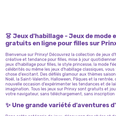
D'HAB
POPULAIRES
D'HABILLAGE
CHAP
:
LE
CHOC
D'HABILLAGE
CONF
VESTIMENTAIRE
CHAMBRE
DE
MEIL
DE
S
DU
LYCÉE
MIGNON
DE
REMIS
DES
ANNÉES
HIPSTERS
D'INF
EMBLÉMATIQUE
FILLE
À
LA
AMIES
DE
L
STYLE
ANIME
DIPL
2000
CONTRE
DE
BTS
MODE
BLUSH
LA
SPOR
AVEC
DES
MES
ROCKERS
SAINT
👗 Jeux d'habillage - Jeux de mode e
LUNAI
CANNES
DE
gratuits en ligne pour filles sur Prin
NOËL
Bienvenue sur Prinxy! Découvrez la collection de jeux d'h
créative et tendance pour filles, mise à jour quotidienn
jeux d'habillage pour filles, le style princesse, la mode fé
célébrités ou même les jeux d'habillage classiques, vou
chose d'excitant. Des défilés glamour aux thèmes sais
Noël, la Saint-Valentin, Halloween, Pâques et la rentrée,
nouvelle occasion d'expérimenter les tendances et de lais
imagination. Tous les jeux sur Prinxy sont gratuits et 
votre navigateur, sans téléchargement, sans inscription e
✨ Une grande variété d'aventures d