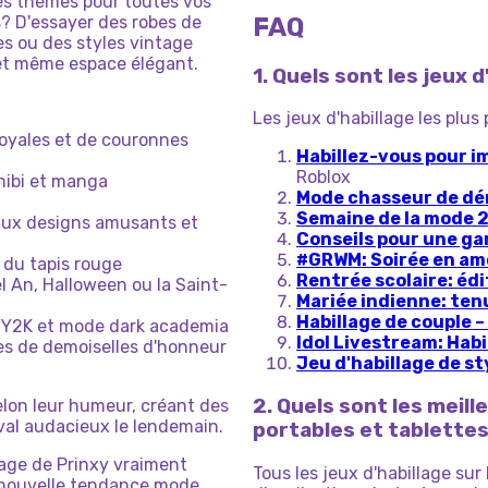
es thèmes pour toutes vos
s? D'essayer des robes de
FAQ
s ou des styles vintage
 et même espace élégant.
1. Quels sont les jeux 
Les jeux d'habillage les plu
royales et de couronnes
Habillez-vous pour i
Roblox
chibi et manga
Mode chasseur de d
Semaine de la mode 
 aux designs amusants et
Conseils pour une ga
#GRWM: Soirée en a
 du tapis rouge
Rentrée scolaire: éd
 An, Halloween ou la Saint-
Mariée indienne: ten
Habillage de couple 
ue Y2K et mode dark academia
Idol Livestream: Hab
es de demoiselles d'honneur
Jeu d'habillage de st
2. Quels sont les meill
lon leur humeur, créant des
ival audacieux le lendemain.
portables et tablette
lage de Prinxy vraiment
Tous les jeux d'habillage su
e nouvelle tendance mode