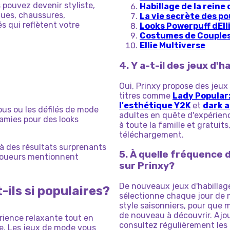
 pouvez devenir styliste,
Habillage de la reine
nues, chaussures,
La vie secrète des p
és qui reflètent votre
Looks Powerpuff dEll
Costumes de Couples 
Ellie Multiverse
4. Y a-t-il des jeux d'
Oui, Prinxy propose des jeux 
titres comme
Lady Popular
l'esthétique Y2K
et
dark 
ous ou les défilés de mode
adultes en quête d'expérien
 amies pour des looks
à toute la famille et gratui
téléchargement.
à des résultats surprenants
5. À quelle fréquence 
 joueurs mentionnent
sur Prinxy?
De nouveaux jeux d'habillag
-ils si populaires?
sélectionne chaque jour de 
style saisonniers, pour que 
de nouveau à découvrir. Aj
rience relaxante tout en
consultez régulièrement les
le. Les jeux de mode vous