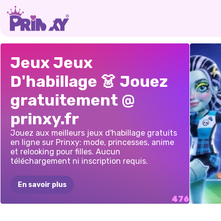
MEILLEURES
STAR
DE
HABI
INK
SHOP
CRÉA
Jeux Jeux
AMIES
STYLE
K-POP
:
DRESS
&
D'AV
D'habillage 👗 Jouez
CANICULE
HABILLEZ-VOUS
TATTOO
COTT
gratuitement @
D'ÉTÉ
GAMES
prinxy.fr
Jouez aux meilleurs jeux d'habillage gratuits
en ligne sur Prinxy: mode, princesses, anime
et relooking pour filles. Aucun
téléchargement ni inscription requis.
En savoir plus
JEU
LES
FILLES
JEU
CONC
SID
ET
GINNY
JEU
VIE
STYLE
JEU
DE
MODE