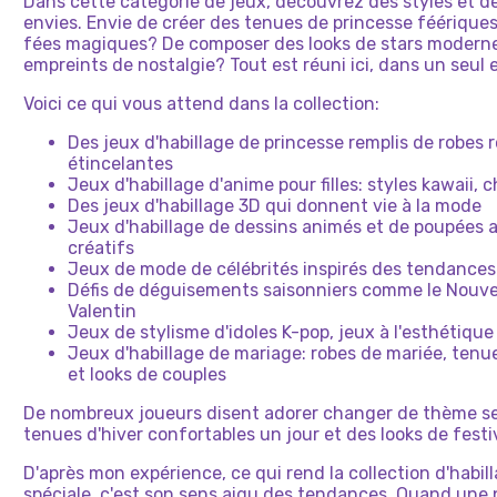
Dans cette catégorie de jeux, découvrez des styles et d
envies. Envie de créer des tenues de princesse féérique
fées magiques? De composer des looks de stars moderne
empreints de nostalgie? Tout est réuni ici, dans un seul
Voici ce qui vous attend dans la collection:
Des jeux d'habillage de princesse remplis de robes 
étincelantes
Jeux d'habillage d'anime pour filles: styles kawaii, 
Des jeux d'habillage 3D qui donnent vie à la mode
Jeux d'habillage de dessins animés et de poupées
créatifs
Jeux de mode de célébrités inspirés des tendances
Défis de déguisements saisonniers comme le Nouvel
Valentin
Jeux de stylisme d'idoles K-pop, jeux à l'esthétiq
Jeux d'habillage de mariage: robes de mariée, tenu
et looks de couples
De nombreux joueurs disent adorer changer de thème se
tenues d'hiver confortables un jour et des looks de fest
D'après mon expérience, ce qui rend la collection d'habil
spéciale, c'est son sens aigu des tendances. Quand un