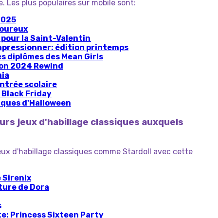
e. Les plus populaires sur mobile sont:
2025
moureux
pour la Saint-Valentin
mpressionner: édition printemps
s diplômes des Mean Girls
tion 2024 Rewind
mia
rentrée scolaire
e Black Friday
ques d'Halloween
eurs jeux d'habillage classiques auxquels
eux d'habillage classiques comme Stardoll avec cette
 Sirenix
ure de Dora
s
e: Princess Sixteen Party