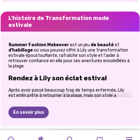
L'histoire de Transformation mode
estivale
Summer Fashion Makeover
est un jeu
de beauté
et
d'habillage
où vous pouvez offrir à Lily une transformation
estivale époustouflante, rafraîchir son style et l'aider à
retrouver confiance en elle pour ses aventures ensoleillées à
la plage.
Rendez à Lily son éclat estival
Après avoir passé beaucoup trop de temps enfermée, Lily
est enfin prête à retourner à la plage, mais son style a
désespérément besoin d'un coup de pouce ! Dans
Summer
Fashion Makeover
, transformez-la, d'un look négligé et
fatigué à une allure radieuse et fabuleuse, grâce à des soins
En savoir plus
de beauté relaxants, des tenues tendance et une mode
estivale rafraîchissante. Si vous aimez les jeux de relooking
qui mêlent beauté, mode et créativité, cette aventure
ensoleillée vous offrira toute la bonne humeur dont vous
TRANSFORMATION
FILLE
LABUBU
SPA
SALON
DE
RELOOKING
ROUTINE
RELOOKING
RELOOKING
RELOOKING
VILLAIN
rêvez. Des soins du visage aux tenues de plage stylées,