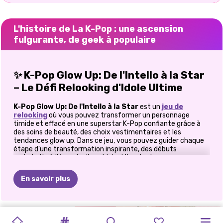
L'histoire de La K-Pop : une ascension
fulgurante, de geek à populaire
✨ K-Pop Glow Up: De l'Intello à la Star
– Le Défi Relooking d'Idole Ultime
K-Pop Glow Up: De l'Intello à la Star
est un
jeu de
relooking
où vous pouvez transformer un personnage
timide et effacé en une superstar K-Pop confiante grâce à
des soins de beauté, des choix vestimentaires et les
tendances glow up. Dans ce jeu, vous pouvez guider chaque
étape d'une transformation inspirante, des débuts
maladroits à l'énergie d'une idole débordante.
🌱 Commencez en douceur: la
En savoir plus
transformation commence
Vous commencez par des soins de base pour la peau et le
LUMIÈRE
DE
NERD
SALON
DE
ROUTINE
RELOOKING
RELOOKING
VILLAIN
DÉFORMATION
visage, qui posent les fondements d'une transformation