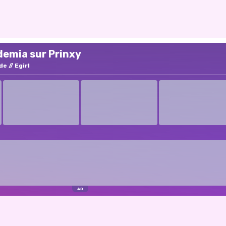
demia sur Prinxy
de
Egirl