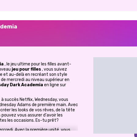
ademia
ia
, le jeu ultime pour les filles avant-
ouveau
jeu pour filles
, vous suivez
 et au-delà en recréant son style
e de mercredi au niveau supérieur en
day Dark Academia
en ligne sur
e à succès Netflix, Wednesday, vous
ednesday Adams de première main. Avec
créer les looks de vos rêves, de la tête
s pouvez vous assurer d'avoir les
es les occasions. Es-tu prêt?
rcredi. Avec la première unité, vous
fait pour l'école ou la salle de bal. Soyez