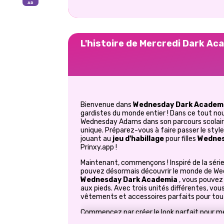
L'histoire de Mercredi Dark Ac
Bienvenue dans
Wednesday Dark Academ
gardistes du monde entier ! Dans ce tout n
Wednesday Adams dans son parcours scolaire
unique. Préparez-vous à faire passer le styl
jouant au
jeu d'habillage
pour filles
Wednes
Prinxy.app !
Maintenant, commençons ! Inspiré de la séri
pouvez désormais découvrir le monde de W
Wednesday Dark Academia
, vous pouvez 
aux pieds. Avec trois unités différentes, vou
vêtements et accessoires parfaits pour tout
Commencez par créer le look parfait pour me
pouvez la
maquiller
et lui donner un look par