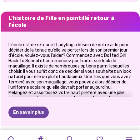
L'histoire de Fille en pointillé retour à
l'école
L'école est de retour et Ladybug a besoin de votre aide pour
décider de la tenue qu'elle va porter lors de son premier jour
d'école. Voulez-vous l'aider? Commencez avec Dotted Girl
Back To School et commencez par traiter son look de
maquillage. Il existe de nombreuses options parmi lesquelles
choisir, il vous suffit donc de décider si vous souhaitez un look
naturel pour elle ou plutôt audacieux. Une fois que vous avez
terminé avec son maquillage, vous pouvez alors décider de
l'uniforme scolaire qu'elle devrait porter aujourd'hui.
Mélangez et assortissez votre haut préféré avec une jolie
jupe superposée avec une paire de jeans et assemblez une
tenue d'école à couper le souffle pour l'habiller. Ensuite,
accessoirisez son look avec des chaussures, des bijoux et un
En savoir plus
sac d'école à la mode, et n'oubliez pas de coiffer également
ses cheveux. Passez un bon moment à jouer à Dotted Girl
Dress Up Games en ligne sur Prinxy.app!
ELSA
ET
PRINCESS
FILLE
EN
ELLIE
ET
VILLAINS
ELIZA
ET
PRINCESSES
PRINCESSES
JOURNAL
PRINCESSE
NOUVELLE
PRINCESSES