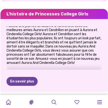
L'histoire de Princesses College Girls
Passez une journée amusante à l'université avec les
meilleures amies Aurora et Cendrillon en jouant à Aurora et
Cinderella College Girls! Aurora et Cendrillon sont les
étudiantes les plus populaires. Ils ont toujours un look parfait,
aiment être élégants et branchés et ne quittent jamais le
dortoir sans se maquiller. Dans ce nouveau jeu Aurora And
Cinderella College Girls, vous devez vous assurer que ces
princesses ont l'air absolument fabuleuses pour la fête de
sororité de ce soir. Amusez-vous en jouant à ce nouveau jeu
amusant Aurora And Cinderella College Girls!
En savoir plus
ELSA
ET
PRINCESS
FILLE
EN
ELLIE
ET
VILLAINS
ELIZA
ET
PRINCESSES
PRINCESSES
JOURNAL
PRINCESSE
NOUVELLE
PRINCESSES
MOANA
FIRST
POINTILLÉ
BLONDIE
VS
GOLDIE
MANGA:
À
D&#39;UNIVERS
RETOUR
À
AVENTURE
DE