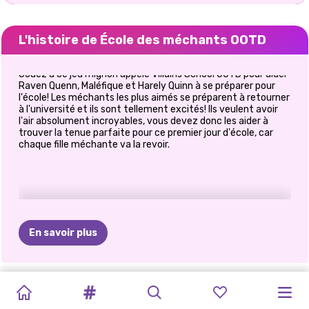
L'histoire de École des méchants OOTD
Jouez à ce jeu mignon appelé Villains School OOTD pour aider
Raven Quenn, Maléfique et Harely Quinn à se préparer pour
l'école! Les méchants les plus aimés se préparent à retourner
à l'université et ils sont tellement excités! Ils veulent avoir
l'air absolument incroyables, vous devez donc les aider à
trouver la tenue parfaite pour ce premier jour d'école, car
chaque fille méchante va la revoir.
En savoir plus
ELSA
ET
PRINCESS
FILLE
EN
ELLIE
ET
VILLAINS
ELIZA
ET
PRINCESSES
PRINCESSES
JOURNAL
PRINCESSE
NOUVELLE
PRINCESSES
MOANA
FIRST
POINTILLÉ
BLONDIE
VS
GOLDIE
MANGA:
À
D&#39;UNIVERS
RETOUR
À
AVENTURE
DE