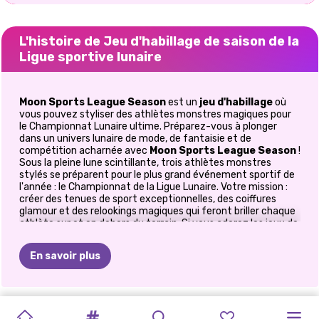
L'histoire de Jeu d'habillage de saison de la
Ligue sportive lunaire
Moon Sports League Season
est un
jeu d'habillage
où
vous pouvez styliser des athlètes monstres magiques pour
le Championnat Lunaire ultime. Préparez-vous à plonger
dans un univers lunaire de mode, de fantaisie et de
compétition acharnée avec
Moon Sports League Season
!
Sous la pleine lune scintillante, trois athlètes monstres
stylés se préparent pour le plus grand événement sportif de
l'année : le Championnat de la Ligue Lunaire. Votre mission :
créer des tenues de sport exceptionnelles, des coiffures
glamour et des relookings magiques qui feront briller chaque
athlète sur et en dehors du terrain. Si vous adorez les jeux de
mode inspirés des monstres, les tenues sportives et glamour
et les aventures de stylisme créatives, ce jeu deviendra vite
En savoir plus
votre nouvelle obsession.
Créez des looks mode sous la pleine
lune
ACADÉMIE
TRANSFORMATION
MONSTER
DÉGUISEMENTS
MODE
PRÉPARATION
MAQUILLAGE
RELOOKING
TOOTH
REINE
DU
COSPLAY
LES