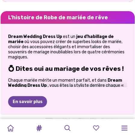
L'histoire de Robe de mariée de rêve
Dream Wedding Dress Up
est un
jeu d'habillage de
mariée
où vous pouvez créer de superbes looks de mariée,
choisir des accessoires élégants et immortaliser des
souvenirs de mariage inoubliables lors de quatre cérémonies
magiques.
💍 Dites oui au mariage de vos rêves !
Chaque mariée mérite un moment parfait, et dans
Dream
Wedding Dress Up
, vous êtes la styliste derrière chaque «
Oui ! » magique ! Entrez dans un monde rempli de romance,
de robes étincelantes, d'accessoires élégants et de
célébrations inoubliables en créant des looks de mariée à
En savoir plus
couper le souffle à travers quatre thèmes de mariage
uniques.
Que vous ayez toujours rêvé d'organiser des mariages de
DEMANDE
ROBES
DE
TOCA
LIFE
GOLDIE
A
MAQUILLAGE
MARIAGE
MON
MON
DRAME
DU
BRIDEZILLA
ELLIE
conte de fées ou que vous soyez simplement passionnée de
jeux de mode, cette délicieuse aventure nuptiale vous
EN
MARIÉE
HOME
:
GÂCHÉ
INSTA:
DOUBLE
PLANIFICATEUR
MARIAGE
JOUR
DU
ELLIE
MARIAGE