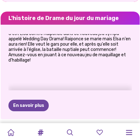
L'histoire de Drame du jour du mariage
C'est Elsa contre Raiponce dans ce nouveau jeu sympa
appelé Wedding Day Drama! Raiponce se marie mais Elsa n'en
aura rien! Elle veut le gars pour elle, et après qu'elle soit
arrivée à l'église, la bataille nuptiale peut commencer!
Amusez-vous en jouant à ce nouveau jeu de maquillage et
d'habillage!
En savoir plus
PRÉPARATION
MAQUILLAGE
LE
MON
MON
DRAME
DE
BRIDEZILLA
SALON
DE
ELLIE
CRASHERS
MAINTENANT
PRÉPARATION
AU
INSTA:
MARIAGE
PLANIFICATEUR
MARIAGE
MARIAGE
ELLIE
COIFFURE
MARIAGE
DE
ET
DE