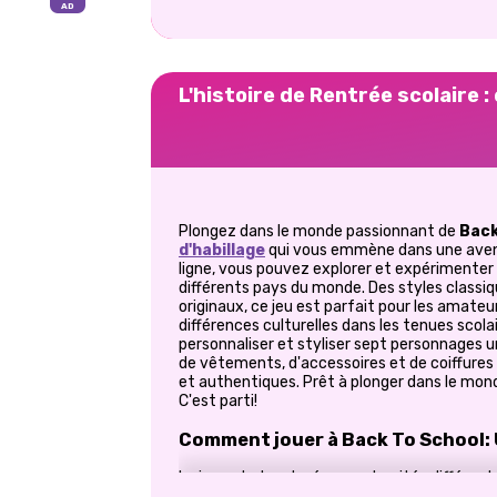
L'histoire de Rentrée scolaire 
Plongez dans le monde passionnant de
Back
d'habillage
qui vous emmène dans une avent
ligne, vous pouvez explorer et expérimenter
différents pays du monde. Des styles classi
originaux, ce jeu est parfait pour les amate
différences culturelles dans les tenues scola
personnaliser et styliser sept personnages u
de vêtements, d'accessoires et de coiffures 
et authentiques. Prêt à plonger dans le mond
C'est parti!
Comment jouer à Back To School:
Le jeu est structuré en sept unités différe
uniformes scolaires d'un pays ou d'un 