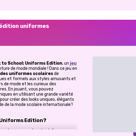
: édition uniformes
 to School: Uniforms Edition
, un
jeu
ure de mode mondiale ! Dans ce jeu en
des uniformes scolaires
de
ques et formels aux styles amusants et
urs de mode et les curieux des
ires. En jouant, vous pouvez
niques en utilisant une grande variété
pour créer des looks uniques, élégants
e de la mode scolaire internationale?
 Uniforms Edition?
ntes, chacune représentant
des
thème spécifique
. Cependant, il y a un