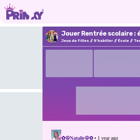
Jouer Rentrée scolaire : 
Jeux de Filles
S'habiller
École
Te