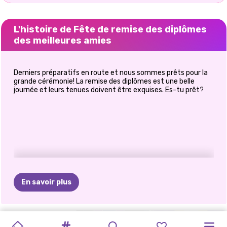
L'histoire de Fête de remise des diplômes
des meilleures amies
Derniers préparatifs en route et nous sommes prêts pour la
grande cérémonie! La remise des diplômes est une belle
journée et leurs tenues doivent être exquises. Es-tu prêt?
En savoir plus
FÊTE
DES
OH
MON
L&#39;HEURE
PRINCESSES
SŒURS
SEMAINE
LE
LES
GUIDE
DE
ELIZA
ELLIE