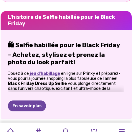
L'histoire de Selfie habillée pour le Black
Friday
🛍️
Selfie habillée pour le Black Friday
– Achetez, stylisez et prenez la
photo du look parfait!
Jouez à ce
jeu d'habillage
en ligne sur Prinxy et préparez-
vous pour la journée shopping la plus fabuleuse de l'année!
Black Friday Dress Up Selfie
vous plonge directement
dans l'univers chaotique, excitant et ultra-mode de la
chasse aux tenues. Votre personnage stylé a une liste de
souhaits remplie de looks incontournables, et c'est à vous de
l'aider à essayer chaque pièce tendance, à composer des
En savoir plus
tenues complètes et à prendre le selfie parfait une fois
qu'elle aura trouvé
la perle rare
. Dans ce jeu d'habillage en
ligne pour filles, vous l'accompagnerez dans sa recherche de
quatre tenues spéciales au centre commercial:
PRÉPARATIFS
ROBE
CENTRE
ESTHÉTIQUE
BFFS
MODE
PRÉPARATION
VENDREDI
VIOLET
À
ELLIE
MA
LISTE
GUIDE
DE