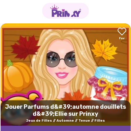
Jouer Parfums d&#39;automne douillets
d&#39;Ellie sur Prinxy
Jeux de Filles
Automne
Tenue
Filles