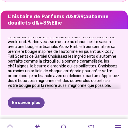
L'histoire de Parfums d&#39;automne
douillets d&#39;Ellie
L'automne est une belle saison qui vous fait câliner au lit le
week-end. Barbie veut se mettre au chaud cette saison
avec une bougie artisanale. Aidez Barbie à personnaliser sa
première bougie inspirée de l'automne en jouant aux Cosy
Fall Scents de Barbie! Choisissez les ingrédients d'automne
parfaits comme la citrouille, la pomme caramélisée, les
châtaignes, le beurre d'arachide ou les paillettes. Choisissez
au moins un article de chaque catégorie pour créer votre
propre bougie artisanale avec un délicieux parfum. Appliquez
des étiquettes mignonnes et des couvercles colorés sur
votre bougie pour la rendre aussi mignonne que possible.
Assurez-vous que Barbie trouve une tenue chaude pour
profiter de son temps libre avec cette bougie incroyable et
cette tasse chaude de latte aux épices à la citrouille. Passez
En savoir plus
un bon moment en jouant aux Cosy Fall Scents de Barbie et
débloquez de nouvelles réalisations!
L&#39;HEURE
MODE
SORORITY
CE
QUE
JEU
VIOLET
À
FASHIONISTA
BLOGUEUSE
ELLA
COMMUTATEUR
GUIDE
DE
LE
STYLE