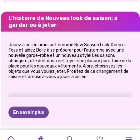
L'histoire de Nouveau look de saison: à
garder ou à jeter
Jouez à ce jeu amusant nommé New Season Look: Keep or
Toss et aidez Belle à se préparer pour l'automne avec une
nouvelle garde-robe et un nouveau style! Les saisons
changent, elle doit donc nettoyer son placard pour faire de la
place pour les nouveaux vêtements. Alors, choisissez les
objets que vous voulez jeter. Profitez de ce changement de
saison et amusez-vous à jouer à ce jeu!
En savoir plus
L&#39;HEURE
MODE
SORORITY
PRINCESSES
CONCOURS
PROTESTATION
FASHIONISTA
BLOGUEUSE
ELLA
COMMUTATEUR
GUIDE
DE
LE
STYLE