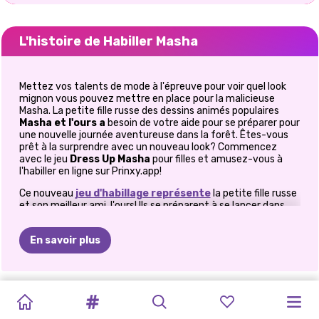
L'histoire de Habiller Masha
Mettez vos talents de mode à l'épreuve pour voir quel look
mignon vous pouvez mettre en place pour la malicieuse
Masha. La petite fille russe des dessins animés populaires
Masha et l'ours a
besoin de votre aide pour se préparer pour
une nouvelle journée aventureuse dans la forêt. Êtes-vous
prêt à la surprendre avec un nouveau look? Commencez
avec le jeu
Dress Up Masha
pour filles et amusez-vous à
l'habiller en ligne sur Prinxy.app!
Ce nouveau
jeu d'habillage représente
la petite fille russe
et son meilleur ami, l'ours! Ils se préparent à se lancer dans
une nouvelle aventure et à explorer la forêt dans laquelle ils
vivent, mais pas avant que Masha n'obtienne sa tenue du
En savoir plus
jour parfaitement mélangée et assortie. L'adorable fille porte
généralement une jolie robe avec des motifs russes dessus,
mais aujourd'hui, vous pouvez la faire habiller avec tout ce
que vous voulez. Êtes-vous prêt à parcourir la nouvelle
MAQUILLAGE
STUDIO
TIKTOK
MAISON
TENDANCES
TIKTOK
LUE
ET
LES
MON
FILLE
garde-robe de Masha?
DE
VEUX-TU
SOIRÉE
D&#39;AVATAR
DE
TENDANCES
DE
MODE
DE
VSCO
L&#39;AVENTURE
Outre sa robe signature, dans ce jeu de
AVENTURES
dessin animé
PLANIFICATEU
LA
ÊTRE
MA
BFFS