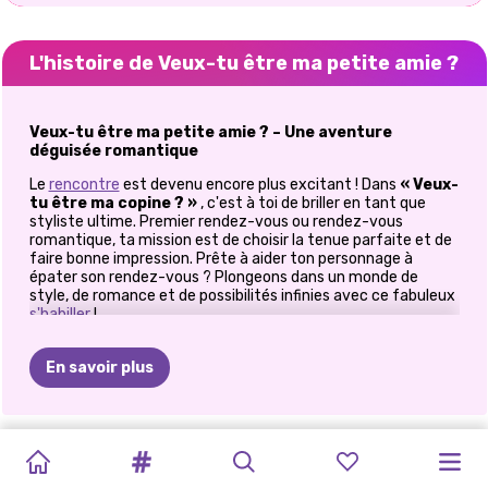
L'histoire de Veux-tu être ma petite amie ?
Veux-tu être ma petite amie ? – Une aventure
déguisée romantique
Le
rencontre
est devenu encore plus excitant ! Dans
« Veux-
tu être ma copine ? »
, c'est à toi de briller en tant que
styliste ultime. Premier rendez-vous ou rendez-vous
romantique, ta mission est de choisir la tenue parfaite et de
faire bonne impression. Prête à aider ton personnage à
épater son rendez-vous ? Plongeons dans un monde de
style, de romance et de possibilités infinies avec ce fabuleux
s'habiller
!
S'habiller pour le rendez-vous de sa vie
En savoir plus
Choisir la bonne tenue peut faire la différence entre un
rendez-vous et une soirée, et dans ce jeu, les enjeux sont de
taille ! Explorez une garde-robe remplie de :
TIKTOK
ELSA
ET
CE
QUE
MAQUILLAGE
HALLOWEEN
PRINCESSES
PRINCESSE
PRINCESSES
E-GIRL
DÉFI
DE
JEU
RETOUR
À
Robes élégantes : des robes fleuries séduisantes aux tenues
de soirée chics, trouvez le look parfait pour n'importe quel
GIRLS
MOANA
JE
EFFRAYANT
DANS
LA
ANIMAL
POLYNÉSIENNE
FASHION
MODE
LA
D&#39;HABILLAGE
L&#39;ÉCOLE: