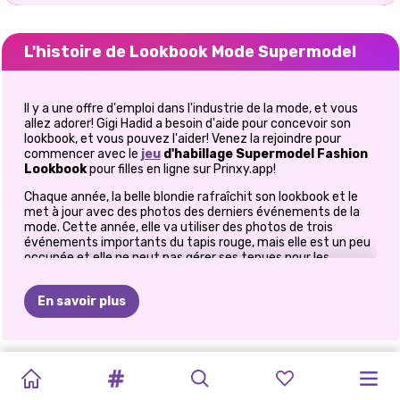
L'histoire de Lookbook Mode Supermodel
Il y a une offre d'emploi dans l'industrie de la mode, et vous
allez adorer! Gigi Hadid a besoin d'aide pour concevoir son
lookbook, et vous pouvez l'aider! Venez la rejoindre pour
commencer avec le
jeu
d'habillage Supermodel Fashion
Lookbook
pour filles en ligne sur Prinxy.app!
Chaque année, la belle blondie rafraîchit son lookbook et le
met à jour avec des photos des derniers événements de la
mode. Cette année, elle va utiliser des photos de trois
événements importants du tapis rouge, mais elle est un peu
occupée et elle ne peut pas gérer ses tenues pour les
événements de mode à venir. Voici où votre coup de main est
nécessaire dans le
jeu Top Model Fashion Lookbook
pour
En savoir plus
les filles. Lancez-vous avec ce tout nouveau
célébrité
,
devenez le conseiller de mode personnel de Gigi et voyez
quels looks époustouflants vous pouvez créer pour notre
magnifique mannequin. Dans les jeux de cette fille, elle
CRYPTO
TIKTOK
PRINXY
BILLIE
LES
ROBE
DE
MAQUILLAGE
RIVALITÉ
LE
MODE
CÉLÉBRITÉS
assistera à un défilé de mode, à une cérémonie de remise des
STYLE
DE
FASHIONISTAS
prix de la musique et elle passera également du temps avec
GALS
SUPERMODELS
DRESS
UP
BLONDE
KARDASHIANS
MARIÉE
EFFRAYANT
DES
DE
VIE
BFFS
VIE
DE
ses amis.