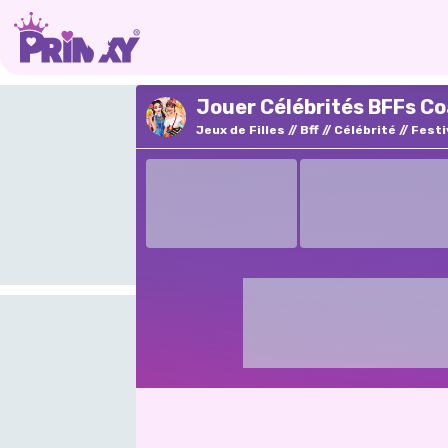
Jouer Célébrités BFFs Co
Jeux de Filles
Bff
Célébrité
Festi