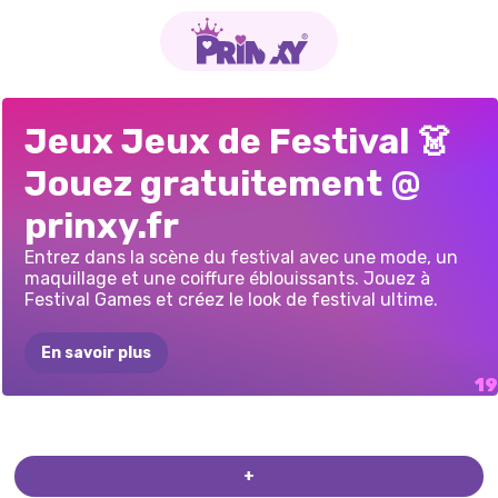
FESTIVAL
LOOK
BFFS
FESTIVAL
D'HIVER
MAQUILLAGE
FESTIVALS
DÉFI
TWINCHELLA
VAN
DE
FÊTE
SPECTACLE
DE
ESCAPADE
CÉLÉBRITÉS
BFFS
PRINCESSES:
SAISON
DE
L'ÉTÉ
RÊVEUR
BESTIES
DU
Jeux Jeux de Festival 👗
COACHELLA
DE
CHERRY
COSMOFEST
VIBES
FESTIVAL
D&#39;ÉTÉ
MODE
DU
FESTIVAL
ROCK
PRINCESSE
PRINCESS
CIRCUS
COACHELLA
FUN
BOHO
VS
EDGY
COSPLAY
DES
DE
CURLY
FESTIVAL
Jouez gratuitement @
LOVIE
CHIC
BLOSSOM
ROUSSES
PRINCESSES
D&#39;ÉTÉ
DE
FESTIVAL
prinxy.fr
BOHO
Entrez dans la scène du festival avec une mode, un
maquillage et une coiffure éblouissants. Jouez à
Festival Games et créez le look de festival ultime.
En savoir plus
PRINCESSES
FESTIVAL
PUNK
DÉFI
FESTIVAL
ROUTE
DES
FESTIVAL
FESTIVAL
MODE
ROCK
QUEENS
CUTEZEE
ET
CÉLÉBRITÉS
PRINCESSE
AU
+
GOLDIE
VERS
LE
COACHELLA