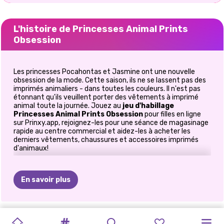
L'histoire de Princesses Animal Prints
Obsession
Les princesses Pocahontas et Jasmine ont une nouvelle
obsession de la mode. Cette saison, ils ne se lassent pas des
imprimés animaliers - dans toutes les couleurs. Il n'est pas
étonnant qu'ils veuillent porter des vêtements à imprimé
animal toute la journée. Jouez au
jeu d'habillage
Princesses Animal Prints Obsession
pour filles en ligne
sur Prinxy.app, rejoignez-les pour une séance de magasinage
rapide au centre commercial et aidez-les à acheter les
derniers vêtements, chaussures et accessoires imprimés
d'animaux!
L'imprimé animal est l'une des tendances de la mode pour
2020, bien que la popularité de cet imprimé accrocheur n'ait
En savoir plus
jamais disparu. L'imprimé reste fort en tant que tendance
pour la saison des pluies, et dans ce jeu d'
habillage en
ligne
pour filles, vous allez découvrir l'imprimé léopard, la peau de
serpent, les rayures zébrées et même les motifs de tigre sur
BFFS
VENTE
DU
PRINCESSES
ELSA
ET
CE
QUE
JEU
HALLOWEEN
PRINCESSES
PRINCESSES
PRINCESSE
les robes, les hauts, les vestes de costume, pantalons,
CUISINER
DÉFI
DE
chaussures et sacs à main. C'est un motif étonnamment