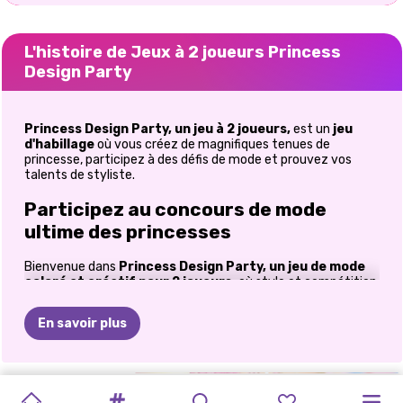
L'histoire de Jeux à 2 joueurs Princess
Design Party
Princess Design Party, un jeu à 2 joueurs,
est un
jeu
d'habillage
où vous créez de magnifiques tenues de
princesse, participez à des défis de mode et prouvez vos
talents de styliste.
Participez au concours de mode
ultime des princesses
Bienvenue dans
Princess Design Party, un jeu de mode
coloré et créatif pour 2 joueurs,
où style et compétition
amicale se rencontrent. Si vous aimez
les jeux d'habillage
de princesses
, les défis mode et la création de tenues
En savoir plus
originales, ce jeu vous offre tout ce qu'il faut pour des heures
de divertissement. Plongez dans un univers glamour rempli
de robes élégantes, d'accessoires étincelants et de duels de
style palpitants. Que vous préfériez jouer en solo ou défier un
FEMME
MODE
DES
PRINCESSE
HABILLAGE
HABILLAGE
CONCOURS
COMBAT
CONCOURS
CONCOURS
BATAILLE
ami, chaque manche vous donne l'occasion de créer de