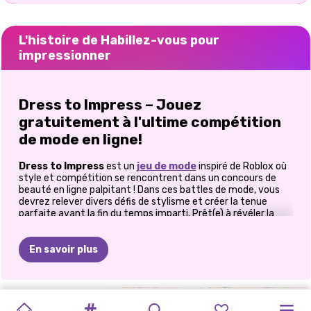
L'histoire de Habillez-vous pour
impressionner
Dress to Impress – Jouez
gratuitement à l'ultime compétition
de mode en ligne!
Dress to Impress
est un
jeu de mode
inspiré de Roblox où
style et compétition se rencontrent dans un concours de
beauté en ligne palpitant ! Dans ces battles de mode, vous
devrez relever divers défis de stylisme et créer la tenue
parfaite avant la fin du temps imparti. Prêt(e) à révéler la
fashionista qui sommeille en vous, à créer des looks
époustouflants et à vous affronter sur le podium virtuel ? Il
est temps de prouver que vous avez l'étoffe d'un véritable
En savoir plus
influenceur/influenceuse.
Comment jouer à Dress To Impress en
HABILLEZ-
MAQUILLAGE
RECETTE
BFF
MODE
TENDANCES
MODE
ELLIE
MODÈLE
FASHIONISTA
VILLAIN
ELLIE
ET
ligne