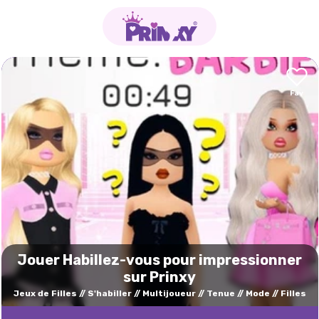
Jouer Habillez-vous pour impressionner
sur Prinxy
Jeux de Filles
S'habiller
Multijoueur
Tenue
Mode
Filles