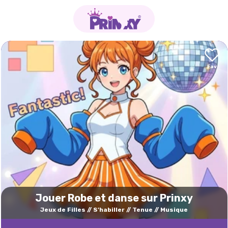
Jouer Robe et danse sur Prinxy
Jeux de Filles
S'habiller
Tenue
Musique