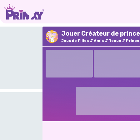
Jouer Créateur de princ
Jeux de Filles
Amis
Tenue
Prince