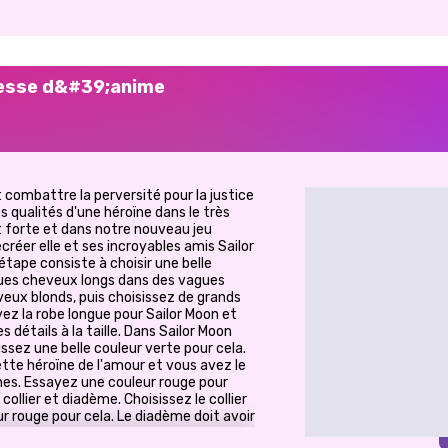
ncesse d&#39;anime
t combattre la perversité pour la justice
s qualités d'une héroïne dans le très
 et forte et dans notre nouveau jeu
créer elle et ses incroyables amis Sailor
étape consiste à choisir une belle
iques cheveux longs dans des vagues
eux blonds, puis choisissez de grands
ez la robe longue pour Sailor Moon et
 détails à la taille. Dans Sailor Moon
ssez une belle couleur verte pour cela.
tte héroïne de l'amour et vous avez le
nes. Essayez une couleur rouge pour
collier et diadème. Choisissez le collier
ur rouge pour cela. Le diadème doit avoir
musez-vous à jouer à Sailor Moon