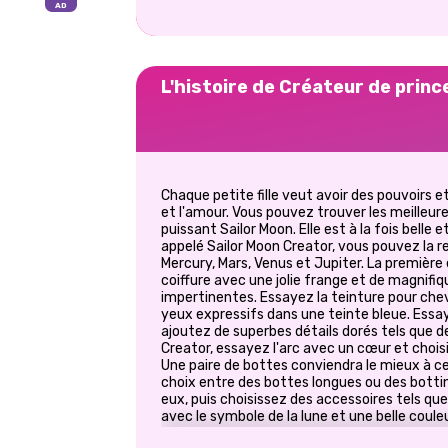
L'histoire de Créateur de pri
Chaque petite fille veut avoir des pouvoirs e
et l'amour. Vous pouvez trouver les meilleure
puissant Sailor Moon. Elle est à la fois belle
appelé Sailor Moon Creator, vous pouvez la re
Mercury, Mars, Venus et Jupiter. La première 
coiffure avec une jolie frange et de magnif
impertinentes. Essayez la teinture pour chev
yeux expressifs dans une teinte bleue. Essay
ajoutez de superbes détails dorés tels que des
Creator, essayez l'arc avec un cœur et choisi
Une paire de bottes conviendra le mieux à ce
choix entre des bottes longues ou des botti
eux, puis choisissez des accessoires tels que 
avec le symbole de la lune et une belle coule
le même symbole et la création est faite. A