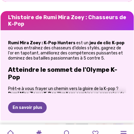
L'histoire de Rumi Mira Zoey : Chasseurs de
K-Pop
Rumi Mira Zoey : K-Pop Hunters
est un
jeu de clic K-pop
où vous entraînez des chasseurs d'idoles stylés, gagnez de
l'or en tapotant, améliorez des compétences puissantes et
dominez des batailles passionnantes à 5 contre 5.
Atteindre le sommet de l'Olympe K-
Pop
Prêt·e à vous frayer un chemin vers la gloire de la K-pop ?
Rumi Mira Zoey : K-Pop Hunters
combine un gameplay de
clicker addictif avec des combats d'idoles stylés, des
améliorations de personnages et une action frénétique à 5
En savoir plus
contre 5. Que vous soyez passionné·e par la collection de
héros puissants ou que vous aimiez simplement les jeux
inactifs relaxants, cette aventure vous offre une excitation
non-stop avec une touche K-pop glamour. La question qui
CHASSEURS
K-POP
PUZZLES
FÊTE
DE
LIVRE
DE
DÉFI
DE
BFF
CONCERT
brûle toutes les lèvres : qui deviendra votre chasseuse