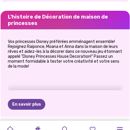
L'histoire de Décoration de maison de
princesses
Vos princesses Disney préférées emménagent ensemble!
Rejoignez Raiponce, Moana et Anna dans la maison de leurs
rêves et aidez-les à la décorer dans ce nouveau jeu étonnant
appelé "Disney Princesses House Decoration!" Passez un
moment formidable à tester votre créativité et votre sens
de la mode!
En savoir plus
FÊTE
DES
OH
MON
L&#39;HEURE
PRINCESSES
BFFS
EMBRASSEZ
SŒURS
SOIRÉE
MEILLEURS
LE
PRINCESSE
LES