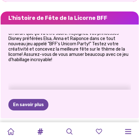
L'histoire de Fête de la Licorne BFF
On dirait que ça va être sucré! Rejoignez vos princesses
Disney préférées Elsa, Anna et Raiponce dans ce tout
nouveau jeu appelé "BFF's Unicorn Party!" Testez votre
créativité et concevez la meilleure fête sur le thème de la
licorne! Assurez-vous de vous amuser beaucoup avec ce jeu
d'habillage incroyable!
En savoir plus
FÊTE
DES
OH
MON
L&#39;HEURE
PRINCESSES
BFFS
EMBRASSEZ
SŒURS
SOIRÉE
MEILLEURS
LE
PRINCESSE
LES
PAILLETTES
GOTHIQUE
D&#39;OR
UGLY
VACANCES
UN
AMI
NOUVEL
BFFS
AMIS
:
MARIAGE
RAINBOW
BLONDES