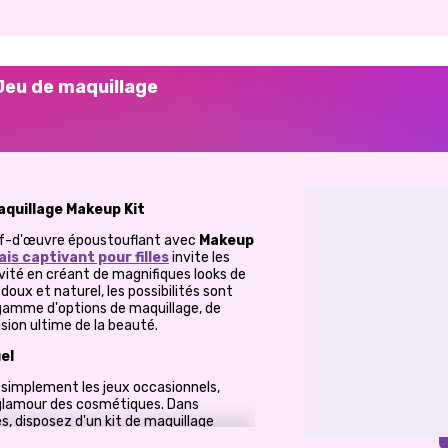
 Jeu de maquillage
maquillage Makeup Kit
ef-d'œuvre époustouflant avec
Makeup
is captivant pour filles
invite les
vité en créant de magnifiques looks de
oux et naturel, les possibilités sont
 gamme d'options de maquillage, de
ision ultime de la beauté.
el
 simplement les jeux occasionnels,
 glamour des cosmétiques. Dans
, disposez d'un kit de maquillage
r votre créativité et perfectionner