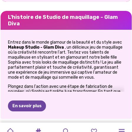
L'histoire de Studio de maquillage - Glam
Diva
Entrez dans le monde glamour de la beauté et du style avec
Makeup Studio - Glam Diva
, un délicieux jeu de maquillage
où la créativité rencontre l'art. Testez vos talents de
maquilleuse en stylisant et en glamourant notre belle fille
Sophia avec trois looks de maquillage distinctifs ! Le jeu allie
parfaitement plaisir et touche de créativité, garantissant
une expérience de jeu immersive qui captive l'amateur de
mode et de maquillage qui sommeille en vous.
Plongez dans l'action avec une étape de fabrication de
poupées, où Sophia est prête à se transformer. En tant que
styliste, vous pouvez personnaliser le look de Sophia, depuis
le choix de la couleur de ses cheveux jusqu'à la glamour avec
En savoir plus
des bijoux éblouissants et des accessoires pour cheveux
éclatants. Chaque détail compte lorsque vous élaborez
votre vision beauté parfaite pour Sophia : la couleur des
yeux, la couleur de la peau, et la liste est longue. Alors
MAQUILLAGE
TENDANCES
MAQUILLAGE
DRAME
DE
MAQUILLAGE
PRÉPAREZ-
BARBIEMANIE
MAQUILLAGE
TENDANCES
MAQUILLAGE
préparez-vous à explorer votre talent artistique et votre
OH
MON
STUDIO
expression créative à travers ce jeu de maquillage amusant