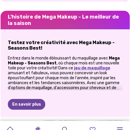
L'histoire de Mega Makeup - Le meilleur de
la saison
Testez votre créativité avec Mega Makeup -
Seasons Best!
Entrez dans le monde éblouissant du maquillage avec
Mega
Makeup - Seasons Best
, où chaque mois est une nouvelle
toile pour votre créativité! Dans ce
jeu de maquillage
amusant et fabuleux
,
vous pouvez concevoir un look
époustouflant pour chaque mois de l'année, inspiré par les
ambiances et les tendances saisonnières. Avec une gamme
d'options de maquillage, d'accessoires pour cheveux et de
bijoux à portée de main, ce jeu offre des possibilités infinies
pour créer des looks beauté à couper le souffle.
En savoir plus
Comment jouer à Mega Makeup - Seasons Best
Choisissez entre deux modes passionnants: mode Pro
ou mode Freestyle
ICÔNES
DE
MAQUILLAGE
JEUX
DE
TENDANCES
MAQUILLAGE
RELOOKING
ROUTINE
MAQUILLAGE
MAQUILLAGE
ROUTINE
RELOOKING