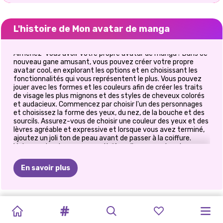
L'histoire de Mon avatar de manga
Aimeriez-vous avoir votre propre avatar de manga? Dans ce
nouveau gane amusant, vous pouvez créer votre propre
avatar cool, en explorant les options et en choisissant les
fonctionnalités qui vous représentent le plus. Vous pouvez
jouer avec les formes et les couleurs afin de créer les traits
de visage les plus mignons et des styles de cheveux colorés
et audacieux. Commencez par choisir l'un des personnages
et choisissez la forme des yeux, du nez, de la bouche et des
sourcils. Assurez-vous de choisir une couleur des yeux et des
lèvres agréable et expressive et lorsque vous avez terminé,
ajoutez un joli ton de peau avant de passer à la coiffure.
Votre avatar de manga aurait fière allure avec des cheveux
roses ou violets, mais choisissez celui que vous aimez le plus.
Assurez-vous de créer un visage expressif avec des traits
En savoir plus
mignons, puis passez à la partie suivante et habillez votre
adorable avatar. Elle peut porter un haut rose scintillant ou
un débardeur Mickey Mouse cool. Il y a tellement de tenues
cool alors choisissez celle qui vous représente le plus. Enfin,
FRAISE
DÉCOR
À
NOËL
CAKE
POP
RELOOKING
SURPRISE
FASHIONISTAS:
TOUT
RETOUR
À
PRINCESSES
SŒURS
DÉCORATION
vous pouvez sélectionner de jolis accessoires tels que des
lunettes ringard, des colliers, des écouteurs ou des bracelets
LA
GLACÉ:
MAKER
EN
DE
AMBIANCE
JUSTE
L'ÉCOLE:
NEON
ENSEMBLE
DE
colorés brillants. Lorsque vous avez créé l'avatar parfait,