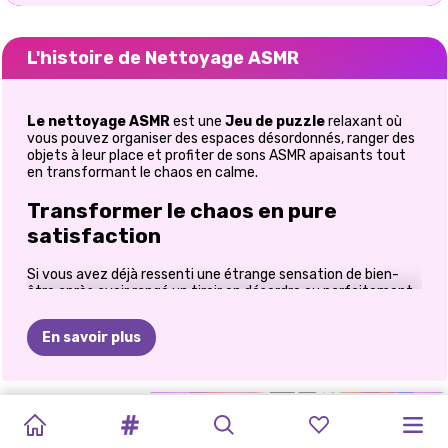
L'histoire de Nettoyage ASMR
Le nettoyage ASMR
est une
Jeu de puzzle
relaxant où
vous pouvez organiser des espaces désordonnés, ranger des
objets à leur place et profiter de sons ASMR apaisants tout
en transformant le chaos en calme.
Transformer le chaos en pure
satisfaction
Si vous avez déjà ressenti une étrange sensation de bien-
être après avoir rangé un tiroir en désordre ou parfaitement
aligné des objets sur une étagère,
ASMR Cleaning
est sur le
point de devenir votre nouvelle obsession. Ce jeu de puzzle
En savoir plus
apaisant et relaxant vous permet de ranger vos espaces
encombrés tout en profitant de sons doux et d'un gameplay
relaxant, une véritable parenthèse de détente pour votre
cerveau. Des placards de cuisine en désordre aux boîtes à
LE
BABY
TRI
BBQ
ÉVASION
BLOCK
SAUTER,
RÉFRIGÉRATEUR
BRAINROT
EXPLOSION
ASSEZ
VILLE
bijoux débordantes en passant par les valises en désordre,
chaque niveau vous propose un défi agréable : trouver la
DRESSING
SITTER
:
PAR
BLAST
TOMBER,
:
UN
MERGE :
DE
BLOCS
BIEN
HEUREUSE
place idéale pour chaque objet. Sans limite de temps. Sans