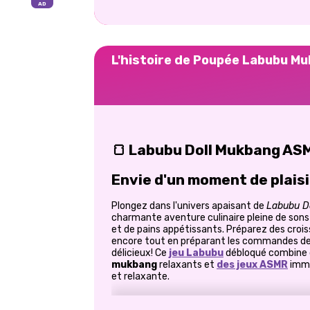
L'histoire de Poupée Labubu M
🍞 Labubu Doll Mukbang AS
Envie d'un moment de plaisi
Plongez dans l'univers apaisant de
Labubu D
charmante aventure culinaire pleine de son
et de pains appétissants. Préparez des crois
encore tout en préparant les commandes de
délicieux! Ce
jeu Labubu
débloqué combine 
mukbang
relaxants et
des jeux ASMR
imme
et relaxante.
🍪 Ce que vous allez adorer