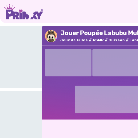
Jouer Poupée Labubu Mu
Jeux de Filles
ASMR
Cuisson
Lab