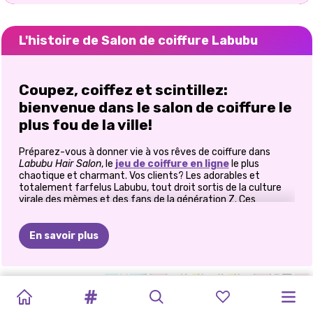
L'histoire de Salon de coiffure Labubu
Coupez, coiffez et scintillez:
bienvenue dans le salon de coiffure le
plus fou de la ville!
Préparez-vous à donner vie à vos rêves de coiffure dans
Labubu Hair Salon
, le
jeu de coiffure en ligne
le plus
chaotique et charmant. Vos clients? Les adorables et
totalement farfelus Labubu, tout droit sortis de la culture
virale des mèmes et des fans de la génération Z. Ces
adorables créatures ne sont
pas
des clientes de salon
comme les autres, mais elles sont plus que prêtes à vous
laisser libre cours à votre créativité! Avec un arsenal d'outils
En savoir plus
et une équipe de Labubu excentriques, les possibilités de
coiffure sont infinies.
LABUBU
COLORIAGE
SALON
DE
COIFFURES
COIFFURES
✂️ Adoptez un style pro ou passez en
COIFFURE
RELOOKING
SALON
DE
DÉSASTRE
COIFFURES
EVOLUTION
LABUBU :
BEAUTÉ
DE
VILLE
TRESSÉES
CYBERPUNK
EXTRÊME:
COIFFURE
mode mème complet
DU
SALON
BOHO