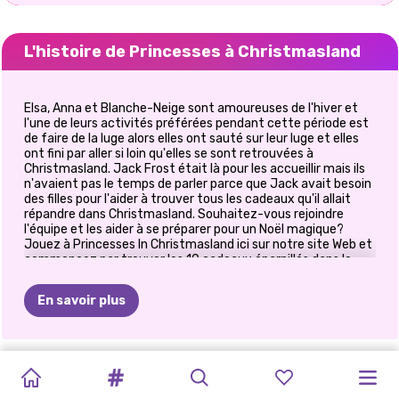
L'histoire de Princesses à Christmasland
Elsa, Anna et Blanche-Neige sont amoureuses de l'hiver et
l'une de leurs activités préférées pendant cette période est
de faire de la luge alors elles ont sauté sur leur luge et elles
ont fini par aller si loin qu'elles se sont retrouvées à
Christmasland. Jack Frost était là pour les accueillir mais ils
n'avaient pas le temps de parler parce que Jack avait besoin
des filles pour l'aider à trouver tous les cadeaux qu'il allait
répandre dans Christmasland. Souhaitez-vous rejoindre
l'équipe et les aider à se préparer pour un Noël magique?
Jouez à Princesses In Christmasland ici sur notre site Web et
commencez par trouver les 10 cadeaux éparpillés dans le
pays. Lorsque vous les aurez tous trouvés, Jack sera prêt à
les remettre au Père Noël afin qu'il puisse commencer à les
En savoir plus
donner aux enfants pour Noël. Ensuite, les filles devront se
préparer pour les vacances, alors habillez-les avec de
merveilleuses tenues festives en commençant par la belle
Blanche-Neige. Choisissez une jolie robe et accessoirisez-la
FÊTE
DES
COFFRET
COFFRET
CÉLÉBRATION
BFFS
JEU
DE
NOËL
PRINCESSES
ELLIE
ET
PRINCESSES
avec des bijoux sur le thème de Noël. Faites de même pour
Elsa et Anna et enfin, préparez la lettre pour le Père Noël en
PAILLETTES
MODE
:
MODE
:
DE
NOËL
PRINCESSES
COLORIAGE
GLACÉ:
DE
BEN:
UN
À
choisissant le texte et en ajoutant de jolis autocollants.