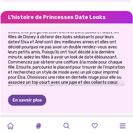
L'histoire de Princesses Date Looks
Jouez à ce jeu génial Elsa And Ariel Date Looks et aidez les
filles de Disney à obtenir des looks séduisants pour leurs
dates! Elsa et Ariel sont des meilleures amies et elles ont
décidé pourquoi ne pas avoir un double rendez-vous avec
leurs petits amis. Puisqu'ils ont tout décidé à la dernière
minute, aidez les filles à avoir un look de date éblouissant.
Commencez par obtenir une coiffure à la mode pour chaque
fille. Ensuite, parcourez le placard pour trouver de l'inspiration
et recherchez un style de mode avec un joli cœur imprimé
pour Elsa. Choisissez une robe en dentelle rouge pour elle ou
associez un top court avec une jupe et des collants cœur.
Elle aura l'air adorable! Pour l'adorable Ariel, choisissez un look
élégant avec des rayures et du cuir. Choisissez une jolie robe
à rayures ou un pantalon en cuir avec un haut sur l'épaule.
En savoir plus
Complétez leurs looks avec des accessoires adorables
comme un sac en forme de cœur et une paire de lunettes
glamour. Profitez de notre nouveau jeu et amusez-vous à
choisir des tenues inspirées du rouge!
FÊTE
DES
OH
MON
L&#39;HEURE
PRINCESSES
BFFS
EMBRASSEZ
SŒURS
SOIRÉE
MEILLEURS
LE
PRINCESSE
LES
PAILLETTES
GOTHIQUE
D&#39;OR
UGLY
VACANCES
UN
AMI
NOUVEL
BFFS
AMIS
:
MARIAGE
RAINBOW
BLONDES