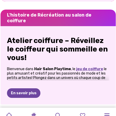
L'histoire de Récréation au salon de
coiffure
Atelier coiffure – Réveillez
le coiffeur qui sommeille en
vous!
Bienvenue dans
Hair Salon Playtime
, le
jeu de coiffure
le
plus amusant et créatif pour les passionnés de mode et les
petits artistes! Plongez dans un univers où chaque coup de
ciseaux, chaque spirale et chaque touche de couleur donne
vie à votre imagination. Que vous rêviez de devenir un
coiffeur de renom ou que vous aimiez simplement
En savoir plus
expérimenter des looks audacieux, ce jeu vous offre tout ce
dont vous avez besoin pour créer la coiffure parfaite.
Entrez dans un monde de créativité
SALON
DE
SALON
DE
SALON
DE
RELOOKING
ROUTINE
RELOOKING
ROUTINE
COIFFURES
COIFFURE
SALON
DE
ELLIE
DÉSASTRE