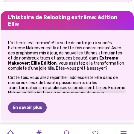
L'histoire de Relooking extrême: édition
Ellie
L'attente est terminée! La suite de notre jeu à succès
Extreme Makeover est là et cette fois encore mieux! Avec
des graphismes mis à jour, de nouvelles tâches stimulantes
et de nombreux trucs et astuces beauté, dans
Extreme
Makeover: Ellie Edition,
vous assistez à la transformation
complète d'une jolie fille. Êtes-vous prêt à essayer?
Cette fois, vous allez rejoindre l'adolescente Ellie dans de
nombreux lieux de beauté passionnants où les
transformations miraculeuses se produisent. Le jeu Extreme
Makeover: Ellie Edition va vous emmener dans une
expérience de relooking à plusieurs niveaux dans laquelle
notre jolie fille se transforme en une jeune femme
En savoir plus
magnifique et élégante. Tout ce que vous avez à faire est
d'appuyer sur le bouton de lecture et de commencer le long
chemin d'une transformation complète avec une première
tâche.
MAQUILLAGE
STUDIO
TIKTOK
TENDANCES
ELLIE:
ROUTINE
MAQUILLAGE
MAQUILLAGE
RELOOKING
CONCOURS
MAQUILLAGE
TUTORIELS
Votre travail incroyable de transformation de cette jolie fille